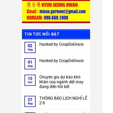
TIN TỨC NỔI BẬT
Hacked by CoupDeGrace
02
Aug
No
Comments
on
Hacked
Hacked by CoupDeGrace
01
by
CoupDeGrace
Aug
No
Comments
on
Hacked
Chuyên gia dự báo khó
15
by
khăn của ngành dệt may
CoupDeGrace
Oct
đang đến hồi kết
No
Comments
THÔNG BÁO LỊCH NGHỈ LỄ
on
27
Chuyên
2-9
Aug
gia
dự
No
báo
Comments