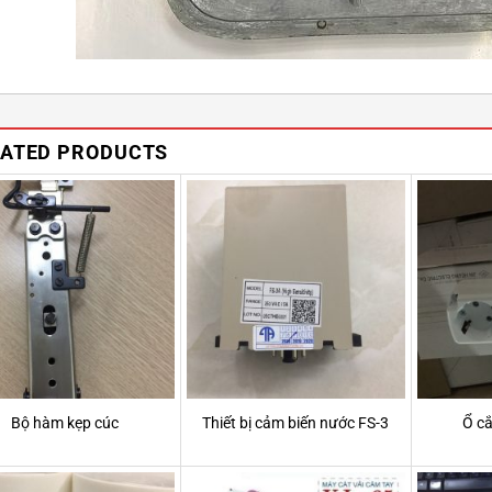
LATED PRODUCTS
Bộ hàm kẹp cúc
Thiết bị cảm biến nước FS-3
Ổ c