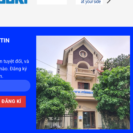
TIN
 tuyệt đối, và
 nào. Đăng ký
n.