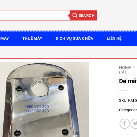
SEARCH
 MAY
THUÊ MÁY
DỊCH VỤ SỬA CHỮA
LIÊN HỆ
HOME
/
CẮT
Đế máy
SKU:
KM-8
Categorie