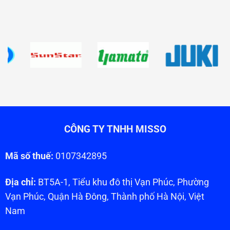
CÔNG TY TNHH MISSO
Mã số thuế:
0107342895
Địa chỉ:
BT5A-1, Tiểu khu đô thị Vạn Phúc, Phường
Vạn Phúc, Quận Hà Đông, Thành phố Hà Nội, Việt
Nam