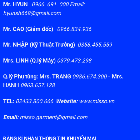
Mr. HYUN
0966. 691. 000 Email:
hyunsh669@gmail.com
Mr. CAO (Giám đốc)
0966.834.936
Mr. NHẬP (Kỹ Thuật Trưởng)
0358.455.559
Mrs. LINH (Q.lý Máy)
0379.473.298
Q.lý Phụ tùng: Mrs. TRANG
0986.674.300 -
Mrs.
HẠNH
0963.657.128
TEL:
02433.800.666
Website:
www.misso.vn
Email:
misso.garment@gmail.com
ĐĂNG KÍ NHẬN THÔNG TIN KHUYẾN MẠI