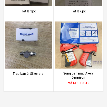
Tất là 3pc
Tất là 6pc
Súng bắn mác Avery
Trap bàn ủi Silver star
Dennison
Mã SP: 10312