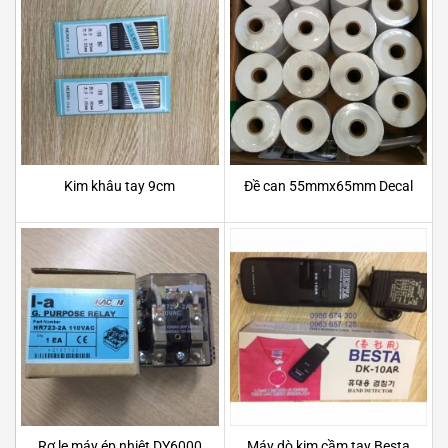
Kim khâu tay 9cm
Đề can 55mmx65mm Decal
Rơ le máy ép nhiệt DY6000
Máy dò kim cầm tay Besta