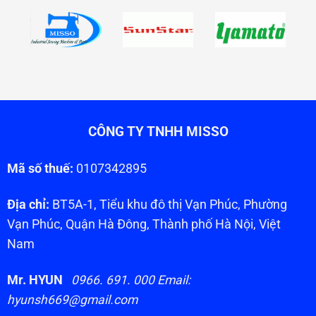
CÔNG TY TNHH MISSO
Mã số thuế:
0107342895
Địa chỉ:
BT5A-1, Tiểu khu đô thị Vạn Phúc, Phường
Vạn Phúc, Quận Hà Đông, Thành phố Hà Nội, Việt
Nam
Mr. HYUN
0966. 691. 000 Email:
hyunsh669@gmail.com