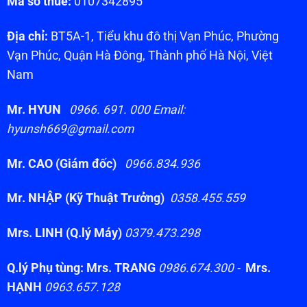
Mã số thuế:
0107342895
Địa chỉ:
BT5A-1, Tiểu khu đô thị Vạn Phúc, Phường
Vạn Phúc, Quận Hà Đông, Thành phố Hà Nội, Việt
Nam
Mr. HYUN
0966. 691. 000 Email:
hyunsh669@gmail.com
Mr. CAO (Giám đốc)
0966.834.936
Mr. NHẬP (Kỹ Thuật Trưởng)
0358.455.559
Mrs. LINH (Q.lý Máy)
0379.473.298
Q.lý Phụ tùng: Mrs. TRANG
0986.674.300 -
Mrs.
HẠNH
0963.657.128