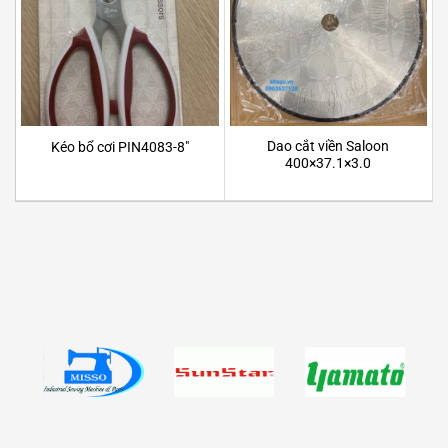
Dao cắt viền Saloon
Kéo bổ cơi PIN4083-8″
400×37.1×3.0