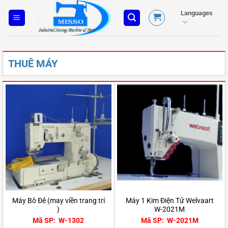
Skip
Languages
to
content
THUÊ MÁY
Máy Bô Đê (may viền trang trí
Máy 1 Kim Điện Tử Welvaart
)
W-2021M
Mã SP: W-1302
Mã SP: W-2021M