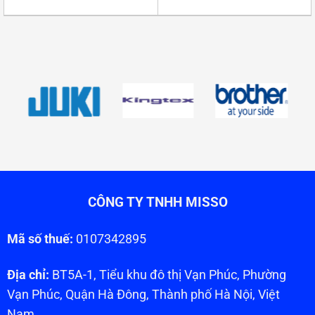
CÔNG TY TNHH MISSO
Mã số thuế:
0107342895
Địa chỉ:
BT5A-1, Tiểu khu đô thị Vạn Phúc, Phường
Vạn Phúc, Quận Hà Đông, Thành phố Hà Nội, Việt
Nam