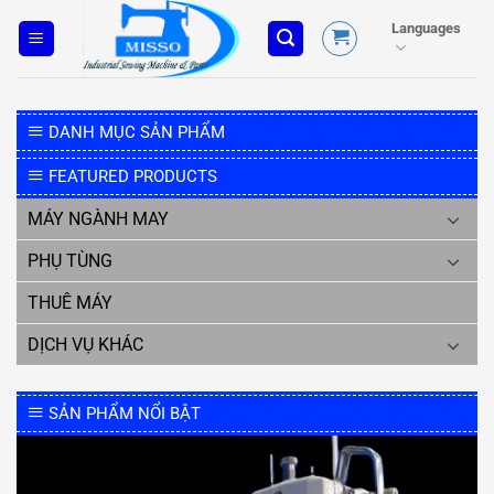
Skip
Languages
to
content
DANH MỤC SẢN PHẨM
FEATURED PRODUCTS
MÁY NGÀNH MAY
PHỤ TÙNG
THUÊ MÁY
DỊCH VỤ KHÁC
SẢN PHẨM NỔI BẬT