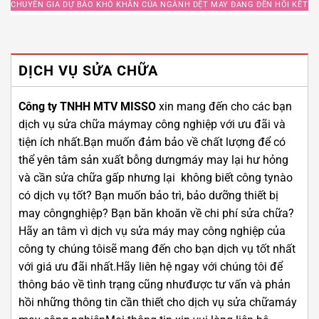
CHUYÊN GIA DỰ BÁO KHÓ KHĂN CỦA NGÀNH DỆT MAY ĐANG ĐẾN HỒI KẾT
DỊCH VỤ SỬA CHỮA
Công ty TNHH MTV MISSO
xin mang đến cho các bạn
dịch vụ sửa chữa máymay công nghiệp với ưu đãi và
tiện ích nhất.Bạn muốn đảm bảo về chất lượng để có
thể yên tâm sản xuất bỗng dưngmáy may lại hư hỏng
và cần sửa chữa gấp nhưng lại không biết công tynào
có dịch vụ tốt? Bạn muốn bảo trì, bảo dưỡng thiết bị
may côngnghiệp? Bạn băn khoăn về chi phí sửa chữa?
Hãy an tâm vì dịch vụ sửa máy may công nghiệp của
công ty chúng tôisẽ mang đến cho bạn dịch vụ tốt nhất
với giá ưu đãi nhất.Hãy liên hệ ngay với chúng tôi để
thông báo về tình trạng cũng nhưđược tư vấn và phản
hồi những thông tin cần thiết cho dịch vụ sửa chữamáy