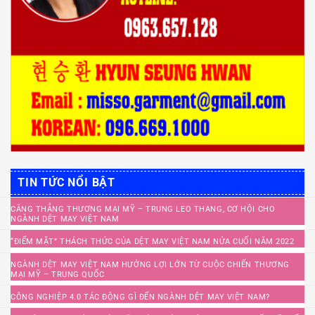
TIN TỨC NỔI BẬT
CĂNG THẲNG THƯƠNG MẠI MỸ – TRUNG LEO THANG, CƠ HỘI CHO
NGÀNH DỆT MAY VIỆT NAM
“ĐIỂM MẶT” THÁCH THỨC CỦA DỆT MAY VIỆT NAM NỬA CUỐI NĂM 2022
NGÀNH DỆT MAY VIỆT NAM HƯỞNG LỢI LỚN TỪ CUỘC CHIẾN THƯƠNG
MẠI MỸ – TRUNG QUỐC
CÔNG NGHIỆP 4.0 TÁC ĐỘNG GÌ ĐẾN NGÀNH DỆT MAY VIỆT NAM?