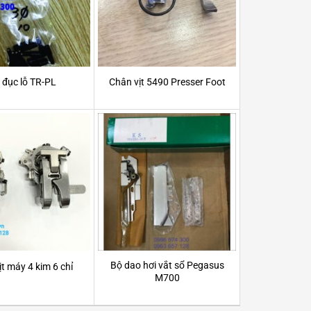
 đục lỗ TR-PL
Chân vịt 5490 Presser Foot
Bộ dao hơi vắt sổ Pegasus
t máy 4 kim 6 chỉ
M700