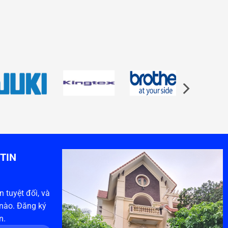
TIN
 tuyệt đối, và
 nào. Đăng ký
n.