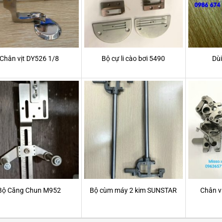
Chân vịt DY526 1/8
Bộ cự li cào bơi 5490
Dùi
Bộ Căng Chun M952
Bộ cùm máy 2 kim SUNSTAR
Chân vị