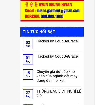
TIN TỨC NỔI BẬT
Hacked by CoupDeGrace
02
Aug
No
Comments
on
Hacked
Hacked by CoupDeGrace
01
by
CoupDeGrace
Aug
No
Comments
on
Hacked
Chuyên gia dự báo khó
15
by
khăn của ngành dệt may
CoupDeGrace
Oct
đang đến hồi kết
No
Comments
THÔNG BÁO LỊCH NGHỈ LỄ
on
27
Chuyên
2-9
Aug
gia
dự
No
báo
Comments