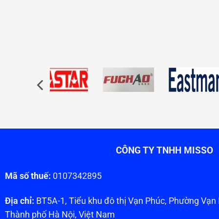
CÔNG TY TNHH MISSO
Mã số thuế:
0107342895
Địa chỉ:
BT5A-1, Tiểu khu đô thị Vạn Phúc, Phường Vạ
Thành phố Hà Nội, Việt Nam