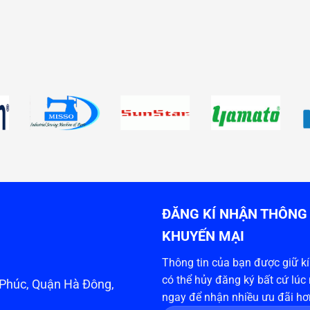
ĐĂNG KÍ NHẬN THÔNG 
KHUYẾN MẠI
Thông tin của bạn được giữ kín
có thể hủy đăng ký bất cứ lúc
n Phúc, Quận Hà Đông,
ngay để nhận nhiều ưu đãi hơ