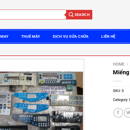
SEARCH
 MAY
THUÊ MÁY
DỊCH VỤ SỬA CHỮA
LIÊN HỆ
HOME
/
Miếng
SKU:
3
Category: