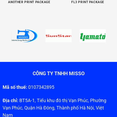
ANOTHER PRINT PACKAGE
FL3 PRINT PACKAGE
CÔNG TY TNHH MISSO
Mã số thuế:
0107342895
Địa chỉ:
BT5A-1, Tiểu khu đô thị Vạn Phúc, Phường
Vạn Phúc, Quận Hà Đông, Thành phố Hà Nội, Việt
Nam