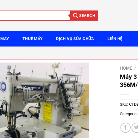
SEARCH
 MAY
THUÊ MÁY
DỊCH VỤ SỬA CHỮA
LIÊN HỆ
HOME
/
Máy 3 
356M/
SKU:
CTD9
Categorie