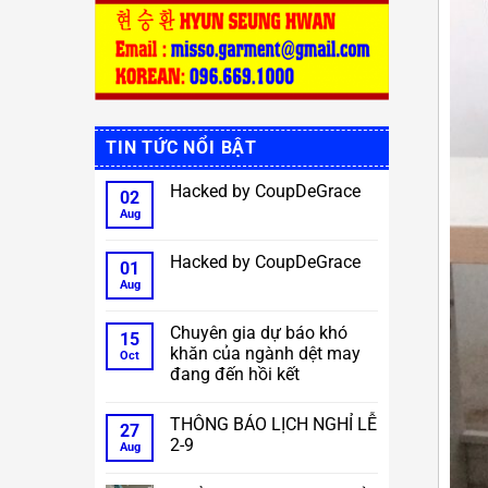
TIN TỨC NỔI BẬT
Hacked by CoupDeGrace
02
Aug
No
Comments
on
Hacked
Hacked by CoupDeGrace
01
by
CoupDeGrace
Aug
No
Comments
on
Hacked
Chuyên gia dự báo khó
15
by
khăn của ngành dệt may
CoupDeGrace
Oct
đang đến hồi kết
No
Comments
THÔNG BÁO LỊCH NGHỈ LỄ
on
27
Chuyên
2-9
Aug
gia
dự
No
báo
Comments