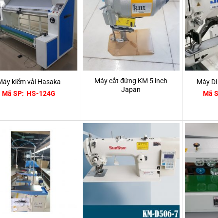
Máy cắt đứng KM 5 inch
Máy kiểm vải Hasaka
Máy Di
Japan
Mã SP: HS-124G
Mã S