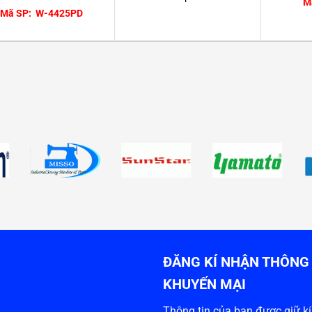
M
Mã SP: W-4425PD
ĐĂNG KÍ NHẬN THÔNG 
KHUYẾN MẠI
Thông tin của bạn được giữ kín