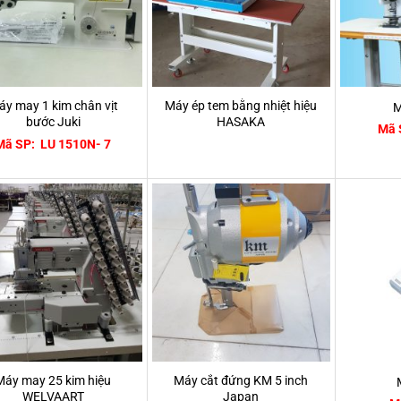
áy may 1 kim chân vịt
Máy ép tem bằng nhiệt hiệu
M
bước Juki
HASAKA
Mã 
Mã SP: LU 1510N- 7
Máy may 25 kim hiệu
Máy cắt đứng KM 5 inch
WELVAART
Japan