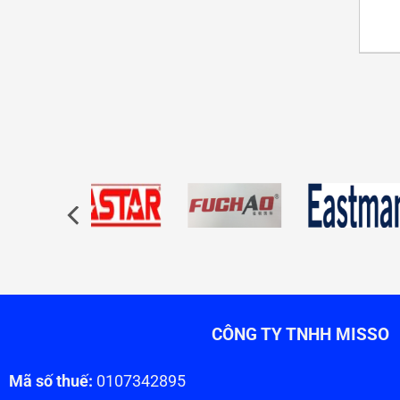
CÔNG TY TNHH MISSO
Mã số thuế:
0107342895