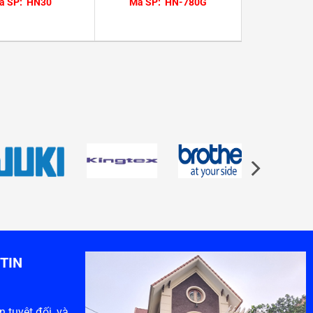
ã SP: HN30
Mã SP: HN-780G
TIN
 tuyệt đối, và