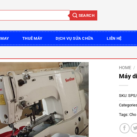
SEARCH
 MAY
THUÊ MÁY
DỊCH VỤ SỬA CHỮA
LIÊN HỆ
HOME
/
Máy di
SKU:
SPS/
Categorie
Tags:
Cho 