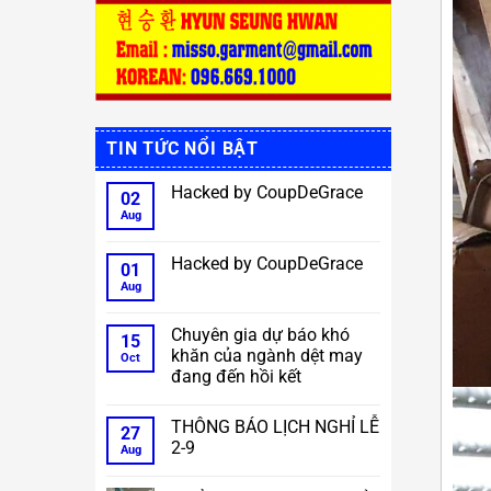
TIN TỨC NỔI BẬT
Hacked by CoupDeGrace
02
Aug
No
Comments
on
Hacked
Hacked by CoupDeGrace
01
by
CoupDeGrace
Aug
No
Comments
on
Hacked
Chuyên gia dự báo khó
15
by
khăn của ngành dệt may
CoupDeGrace
Oct
đang đến hồi kết
No
Comments
THÔNG BÁO LỊCH NGHỈ LỄ
on
27
Chuyên
2-9
Aug
gia
dự
No
báo
Comments